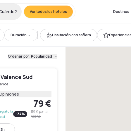
Cuándo?
Ver todos los hoteles
Destinos
Duración
Habitación con bañera
Experiencias 
Ordenar por
:
Popularidad
 Valence Sud
lence
 Opiniones
79 €
119 €
por la
 gratuita
-
34
%
noche
otel
13h