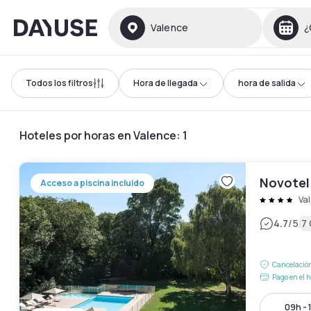
Dayuse
Valence
¿
Todos los filtros
Hora de llegada
hora de salida
Hoteles por horas en Valence
:
1
Novotel
Acceso a piscina incluido
Va
|
4.7
/5
7
Cancelación
Pago en el h
09h - 