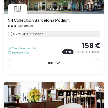
NH Collection Barcelona Pódium
L'Eixample
|
4.7
/5
36 Opiniones
158 €
Cancelación gratuita
-
37
%
250 €
por la noche
Pago en el hotel
10h - 17h