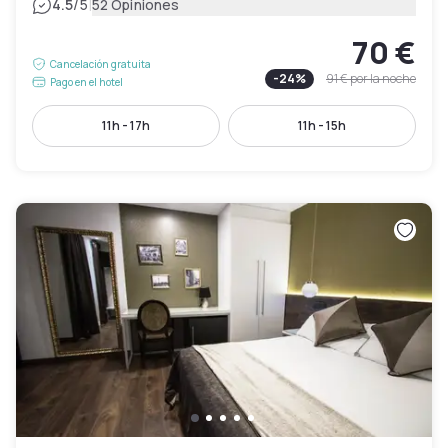
|
4.5
/5
52 Opiniones
70 €
Cancelación gratuita
-
24
%
91 €
por la noche
Pago en el hotel
11h - 17h
11h - 15h