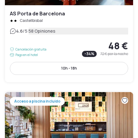
AS Porta de Barcelona
Castellbisbal
|
4.6
/5
58 Opiniones
48 €
Cancelación gratuita
-
34
%
72 €
por la noche
Pago en el hotel
10h - 18h
Acceso a piscina incluido