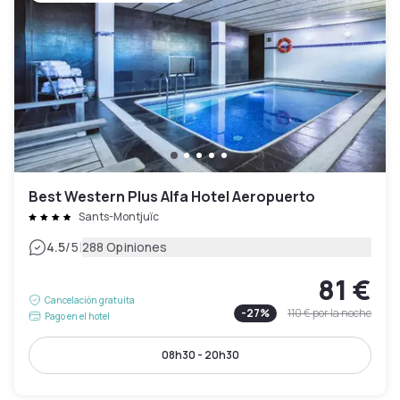
Best Western Plus Alfa Hotel Aeropuerto
Sants-Montjuïc
|
4.5
/5
288 Opiniones
81 €
Cancelación gratuita
-
27
%
110 €
por la noche
Pago en el hotel
08h30 - 20h30