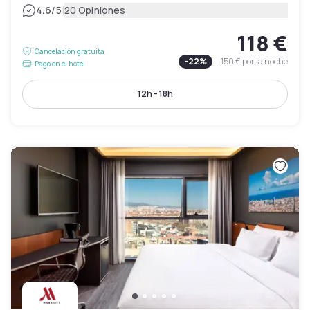
|
4.6
/5
20 Opiniones
118 €
Cancelación gratuita
-
22
%
150 €
por la noche
Pago en el hotel
12h - 18h