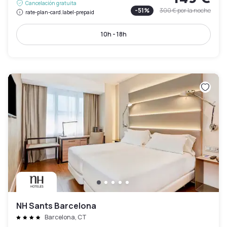
Cancelación gratuita
-
51
%
300 €
por la noche
rate-plan-card.label-prepaid
10h - 18h
NH Sants Barcelona
Barcelona, CT