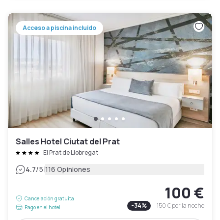
Acceso a piscina incluido
Salles Hotel Ciutat del Prat
El Prat de Llobregat
|
4.7
/5
116 Opiniones
100 €
Cancelación gratuita
-
34
%
150 €
por la noche
Pago en el hotel