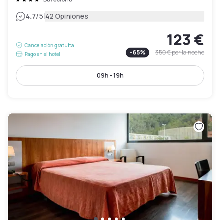
|
4.7
/5
42 Opiniones
123 €
Cancelación gratuita
-
65
%
350 €
por la noche
Pago en el hotel
09h - 19h