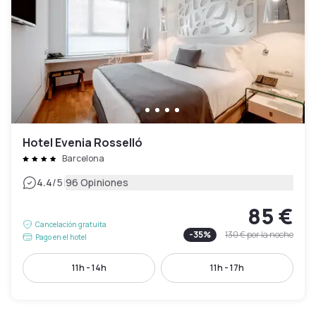
Hotel Evenia Rosselló
Barcelona
|
4.4
/5
96 Opiniones
85 €
Cancelación gratuita
-
35
%
130 €
por la noche
Pago en el hotel
11h - 14h
11h - 17h