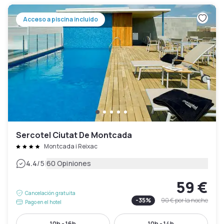
Acceso a piscina incluido
Sercotel Ciutat De Montcada
Montcada i Reixac
|
4.4
/5
60 Opiniones
59 €
Cancelación gratuita
-
35
%
90 €
por la noche
Pago en el hotel
10h - 16h
10h - 14h