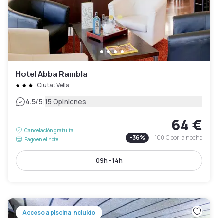
Hotel Abba Rambla
Ciutat Vella
|
4.5
/5
15 Opiniones
64 €
Cancelación gratuita
-
36
%
100 €
por la noche
Pago en el hotel
09h - 14h
Acceso a piscina incluido