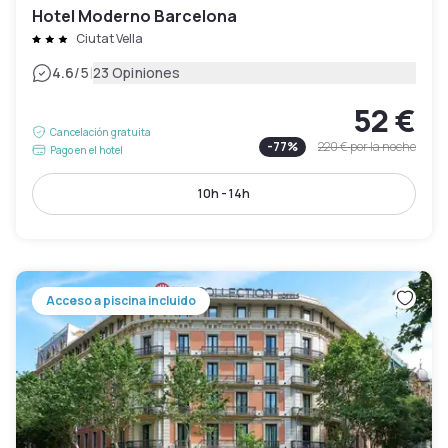
Hotel Moderno Barcelona
Ciutat Vella
|
4.6
/5
23 Opiniones
52 €
Cancelación gratuita
-
77
%
220 €
por la noche
Pago en el hotel
10h - 14h
Acceso a piscina incluido