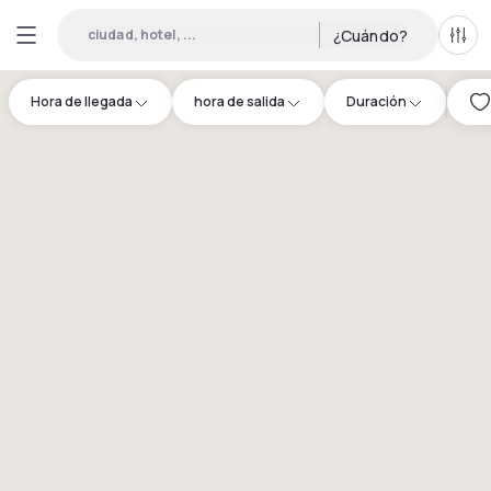
ciudad, hotel, ...
¿Cuándo?
Todo
Hora de llegada
hora de salida
Duración