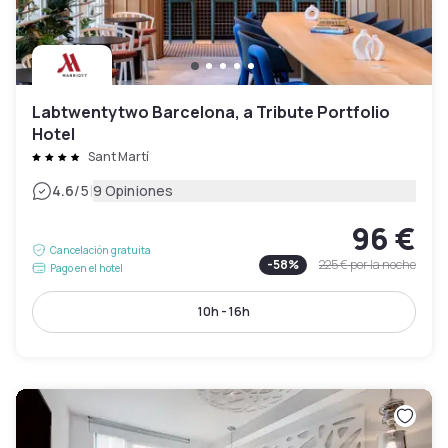
Labtwentytwo Barcelona, a Tribute Portfolio
Hotel
Sant Martí
|
4.6
/5
9 Opiniones
96 €
Cancelación gratuita
-
58
%
225 €
por la noche
Pago en el hotel
10h - 16h