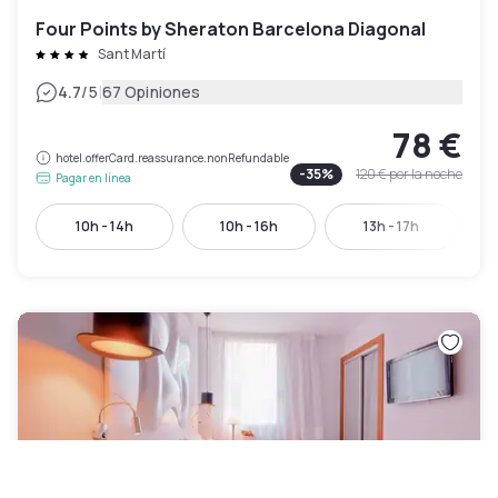
Four Points by Sheraton Barcelona Diagonal
Sant Martí
|
4.7
/5
67 Opiniones
78 €
hotel.offerCard.reassurance.nonRefundable
-
35
%
120 €
por la noche
Pagar en línea
10h - 14h
10h - 16h
13h - 17h