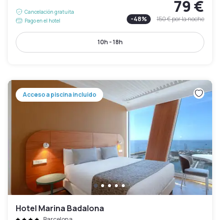
79 €
Cancelación gratuita
-
48
%
150 €
por la noche
Pago en el hotel
10h - 18h
Acceso a piscina incluido
Hotel Marina Badalona
Barcelona