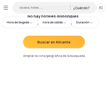
ciudad, hotel, ...
¿Cuándo?
Todo
No hay hoteles disponibles
Hora de llegada
hora de salida
Duración
Intenta redefinir los criterios de búsqueda
:
Buscar en Alicante
Ampliar la zona geográfica de la búsqueda