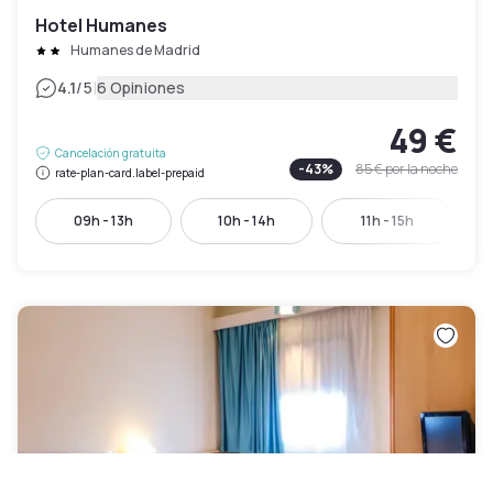
Hotel Humanes
Humanes de Madrid
|
4.1
/5
6 Opiniones
49 €
Cancelación gratuita
-
43
%
85 €
por la noche
rate-plan-card.label-prepaid
09h - 13h
10h - 14h
11h - 15h