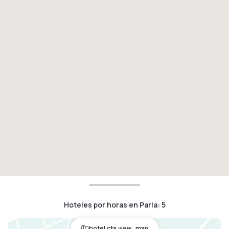
Hoteles por horas en Parla
:
5
hotel.cta.view_map