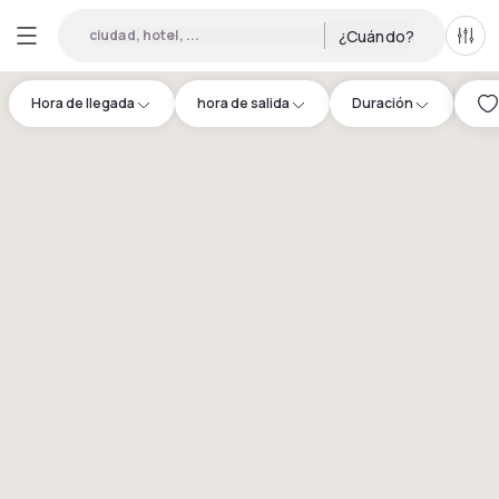
ciudad, hotel, ...
¿Cuándo?
Todo
Hora de llegada
hora de salida
Duración