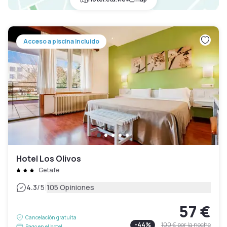
Acceso a piscina incluido
Hotel Los Olivos
Getafe
|
4.3
/5
105 Opiniones
57 €
Cancelación gratuita
-
44
%
100 €
por la noche
Pago en el hotel