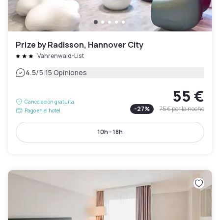
Prize by Radisson, Hannover City
Vahrenwald-List
|
4.5
/5
15 Opiniones
55 €
Cancelación gratuita
-
27
%
75 €
por la noche
Pago en el hotel
10h - 18h