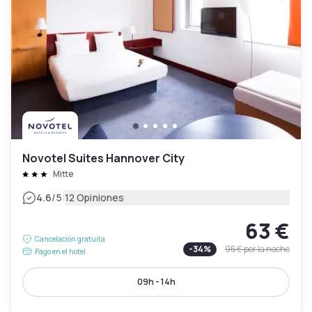
Novotel Suites Hannover City
Mitte
|
4.6
/5
12 Opiniones
63 €
Cancelación gratuita
-
34
%
95 €
por la noche
Pago en el hotel
09h - 14h