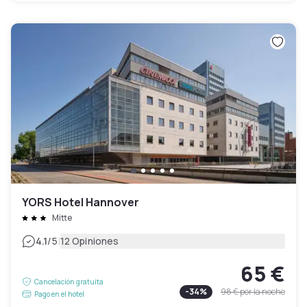
YORS Hotel Hannover
Mitte
|
4.1
/5
12 Opiniones
65 €
Cancelación gratuita
-
34
%
98 €
por la noche
Pago en el hotel