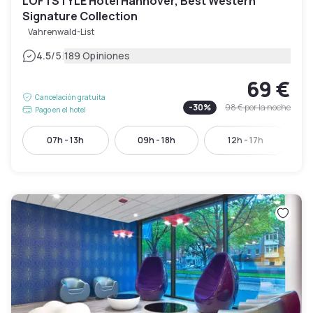
LOFTSTYLE Hotel Hannover, Best Western
Signature Collection
Vahrenwald-List
|
4.5
/5
189 Opiniones
69 €
Cancelación gratuita
-
30
%
98 €
por la noche
Pago en el hotel
07h - 13h
09h - 18h
12h - 17h