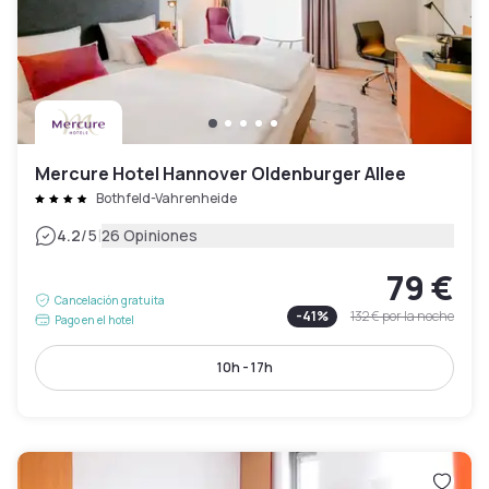
Mercure Hotel Hannover Oldenburger Allee
Bothfeld-Vahrenheide
|
4.2
/5
26 Opiniones
79 €
Cancelación gratuita
-
41
%
132 €
por la noche
Pago en el hotel
10h - 17h