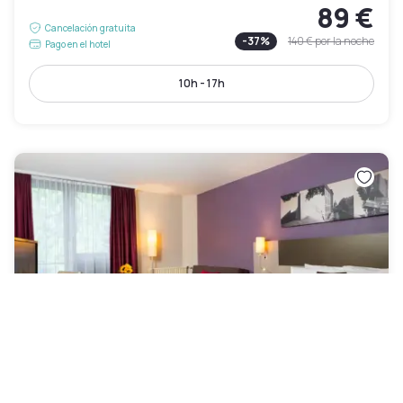
89 €
Cancelación gratuita
-
37
%
140 €
por la noche
Pago en el hotel
10h - 17h
Leonardo Hotel Hannover Airport