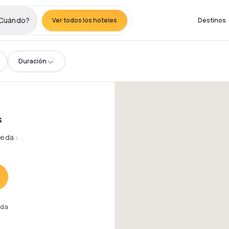
Cuándo?
Ver todos los hoteles
Destinos
Duración
s
queda
:
eda