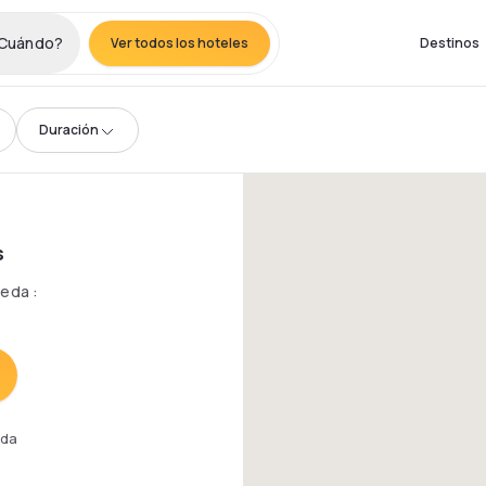
Cuándo?
Ver todos los hoteles
Destinos
Duración
s
queda
:
eda