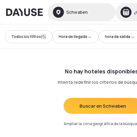
Dayuse
Schwaben
¿
Todos los filtros
Hora de llegada
hora de salida
No hay hoteles disponible
Intenta redefinir los criterios de bús
Buscar en Schwaben
Ampliar la zona geográfica de la búsqu