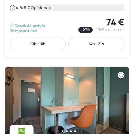
|
4.8
/5
7 Opiniones
74 €
Cancelación gratuita
-
27
%
101 €
por la noche
Pago en el hotel
10h - 18h
14h - 21h