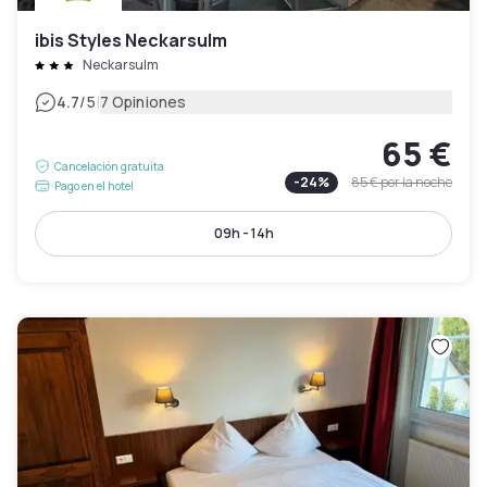
ibis Styles Neckarsulm
Neckarsulm
|
4.7
/5
7 Opiniones
65 €
Cancelación gratuita
-
24
%
85 €
por la noche
Pago en el hotel
09h - 14h