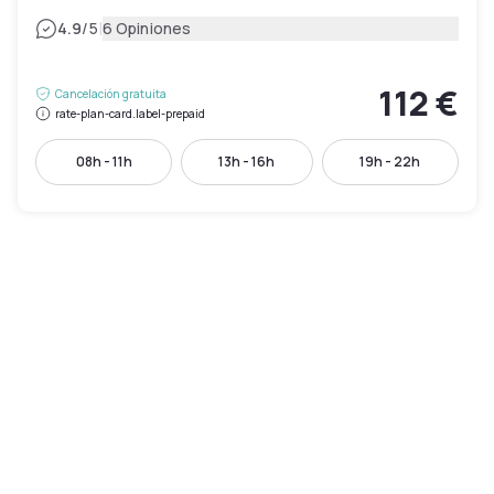
|
4.9
/5
6 Opiniones
112 €
Cancelación gratuita
rate-plan-card.label-prepaid
08h - 11h
13h - 16h
19h - 22h