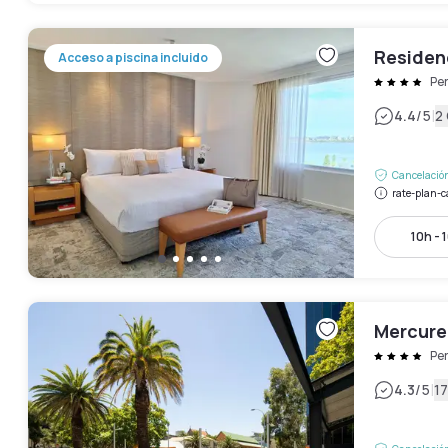
Residen
Acceso a piscina incluido
Pe
|
4.4
/5
2
Cancelación
rate-plan-c
10h - 
Mercure
Pe
|
4.3
/5
17