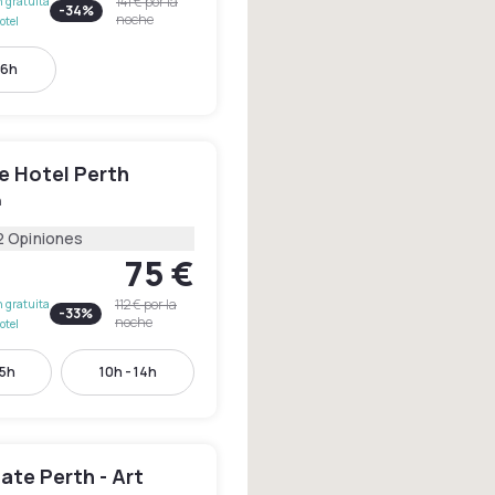
141 €
por la
 gratuita
-
34
%
noche
otel
16h
e Hotel Perth
h
2 Opiniones
75 €
112 €
por la
 gratuita
-
33
%
noche
otel
15h
10h - 14h
ate Perth - Art