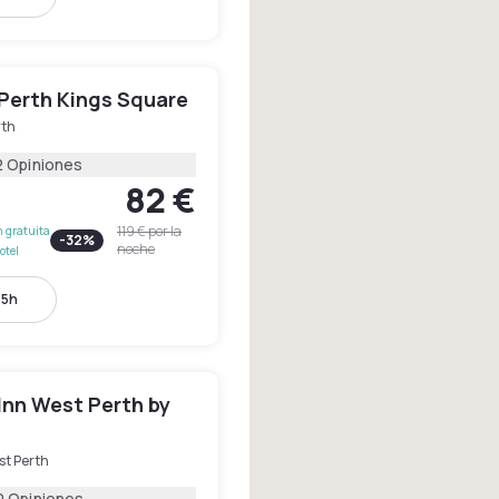
Perth Kings Square
rth
2 Opiniones
82 €
119 €
por la
 gratuita
-
32
%
noche
otel
15h
Inn West Perth by
st Perth
0 Opiniones