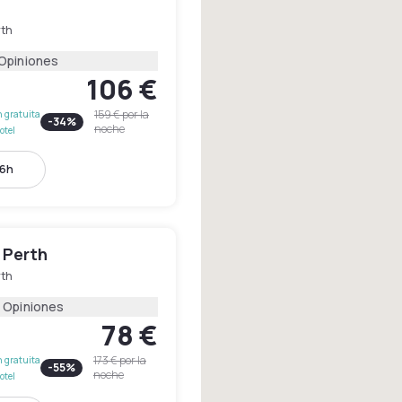
rth
 Opiniones
106 €
159 €
por la
 gratuita
-
34
%
noche
otel
16h
 Perth
rth
 Opiniones
78 €
173 €
por la
 gratuita
-
55
%
noche
otel