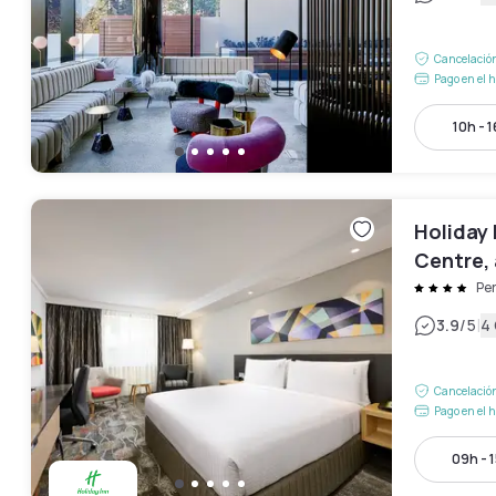
Cancelación
Pago en el h
10h - 
Holiday 
Centre, 
Pe
|
3.9
/5
4
Cancelación
Pago en el h
09h - 