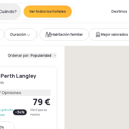
Cuándo?
Ver todos los hoteles
Destinos
Duración
Habitación familiar
Mejor valorados
Ordenar por
:
Popularidad
 Perth Langley
rth
7 Opiniones
79 €
118 €
por la
 gratuita
-
34
%
noche
otel
17h