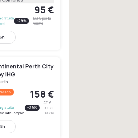
95 €
133 €
por la
 gratuita
-
29
%
noche
otel
16h
tinental Perth City
by IHG
Perth
158 €
stacado
221 €
-
29
%
por la
 gratuita
noche
ard.label-prepaid
15h