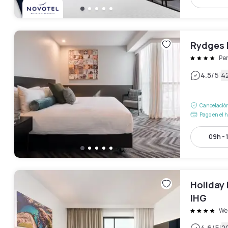
Rydges 
Pe
|
4.5
/5
4
Cancelación
Pago en el h
09h - 
Holiday 
IHG
We
4.6
/5
2