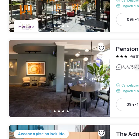
Cancelación
Pago en el h
09h - 
Pension
Pert
|
4.4
/5
4
Cancelación
Pago en el h
09h - 
The Adn
Acceso a piscina incluido