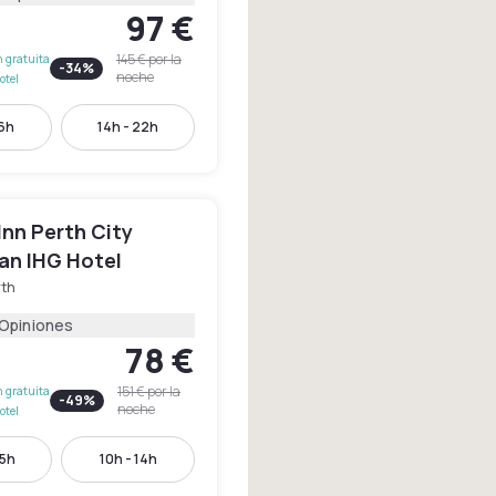
97 €
145 €
por la
 gratuita
-
34
%
noche
otel
16h
14h - 22h
Inn Perth City
an IHG Hotel
rth
 Opiniones
78 €
151 €
por la
 gratuita
-
49
%
noche
otel
15h
10h - 14h