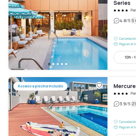
Series
Pe
|
4.8
/5
5
Cancelación
Pago en el h
10h - 
Mercure
Acceso a piscina incluido
Pe
|
3.9
/5
21
Cancelación
Pago en el h