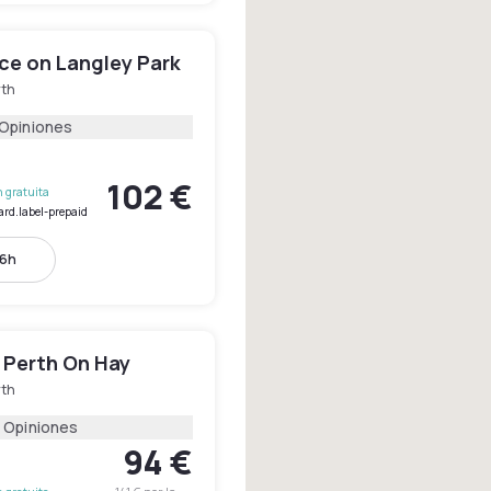
ce on Langley Park
rth
 Opiniones
102 €
 gratuita
ard.label-prepaid
16h
 Perth On Hay
rth
 Opiniones
94 €