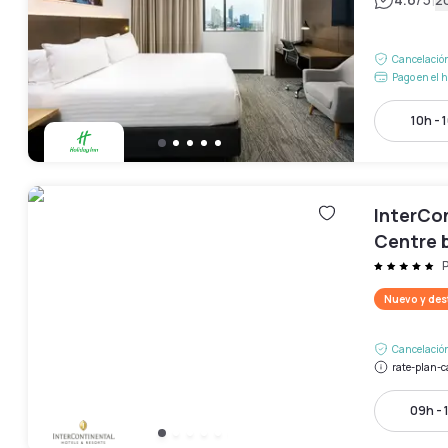
|
Cancelación
Pago en el h
10h - 
InterCon
Centre 
Nuevo y de
Cancelación
rate-plan-c
09h - 