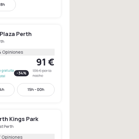
18h
Plaza Perth
rth
4 Opiniones
91 €
136 €
por la
 gratuita
-
34
%
noche
otel
14h
15h - 00h
rth Kings Park
st Perth
7 Opiniones