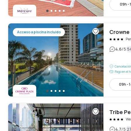
09h - 
Crowne 
Acceso a piscina incluido
Pe
|
4.6
/5
5
Cancelación
Pago en el h
09h - 
Tribe Pe
We
|
4.7
/5
2