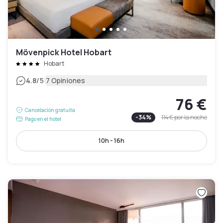
Mövenpick Hotel Hobart
Hobart
|
4.8
/5
7 Opiniones
76 €
Cancelación gratuita
-
34
%
114 €
por la noche
Pago en el hotel
10h - 16h