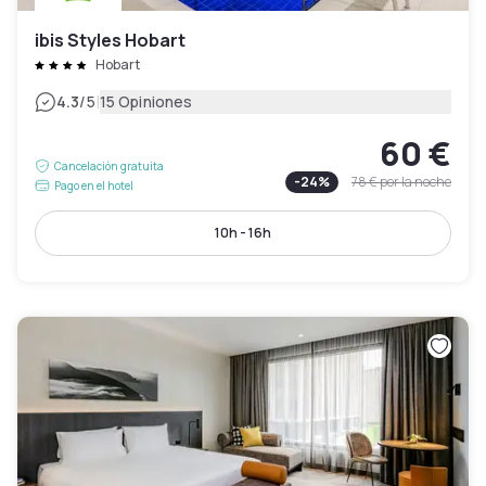
ibis Styles Hobart
Hobart
|
4.3
/5
15 Opiniones
60 €
Cancelación gratuita
-
24
%
78 €
por la noche
Pago en el hotel
10h - 16h