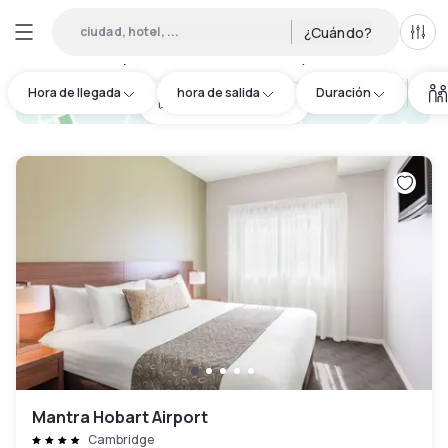
ciudad, hotel, ...
¿Cuándo?
Todo
Hoteles por horas en Clarence City Council
:
4
Hora de llegada
hora de salida
Duración
hotel.cta.view_map
Mantra Hobart Airport
Cambridge