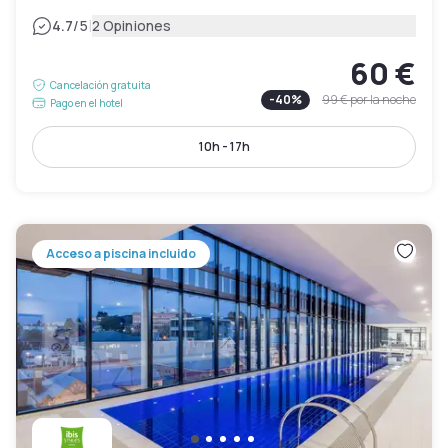
|
4.7
/5
2 Opiniones
60 €
Cancelación gratuita
-
40
%
99 €
por la noche
Pago en el hotel
10h - 17h
Acceso a piscina incluido