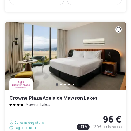
Crowne Plaza Adelaide Mawson Lakes
Mawson Lakes
96 €
Cancelación gratuita
-
31
%
139 €
por la noche
Pago en el hotel