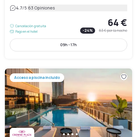
|
4.7
/5
63 Opiniones
64 €
Cancelación gratuita
-
24
%
83 €
por la noche
Pago en el hotel
09h - 17h
Acceso a piscina incluido