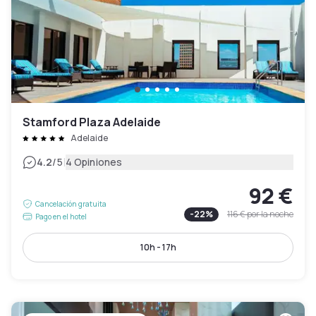
Stamford Plaza Adelaide
Adelaide
|
4.2
/5
4 Opiniones
92 €
Cancelación gratuita
-
22
%
116 €
por la noche
Pago en el hotel
10h - 17h