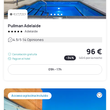
Pullman Adelaide
Adelaide
|
4.5
/5
14 Opiniones
96 €
Cancelación gratuita
-
34
%
145 €
por la noche
Pago en el hotel
09h - 17h
Acceso a piscina incluido