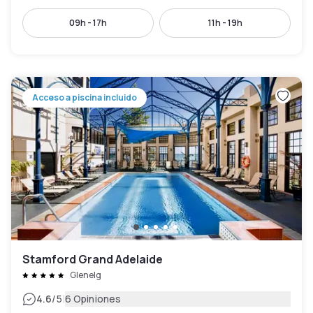
09h - 17h
11h - 19h
Acceso a piscina incluido
Stamford Grand Adelaide
Glenelg
|
4.6
/5
6 Opiniones