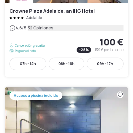
Crowne Plaza Adelaide, an IHG Hotel
Adelaide
|
4.6
/5
32 Opiniones
100 €
Cancelación gratuita
-
28
%
139 €
por la noche
Pago en el hotel
07h - 14h
08h - 16h
09h - 17h
Acceso a piscina incluido