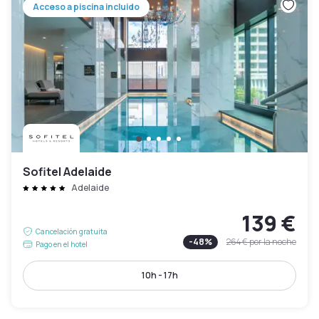
Acceso a piscina incluido
Sofitel Adelaide
Adelaide
139 €
Cancelación gratuita
-
48
%
264 €
por la noche
Pago en el hotel
10h - 17h