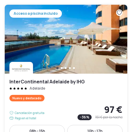
Acceso a piscina incluido
InterContinental Adelaide by IHG
Adelaide
Nuevo y destacado
97 €
Cancelación gratuita
-
36
%
151 €
por la noche
Pago en el hotel
08h - 15h
10h - 17h