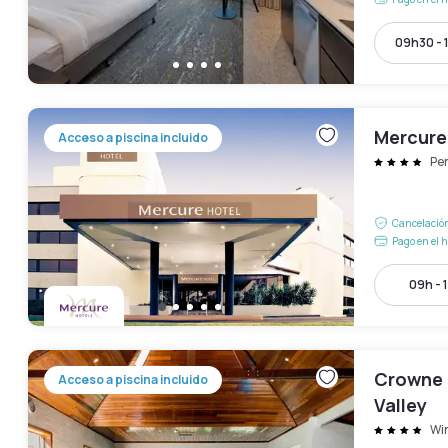
09h30 - 
Mercure
Acceso a piscina incluido
Pe
Cancelación
Pago en el h
09h - 
Crowne 
Acceso a piscina incluido
Valley
Wi