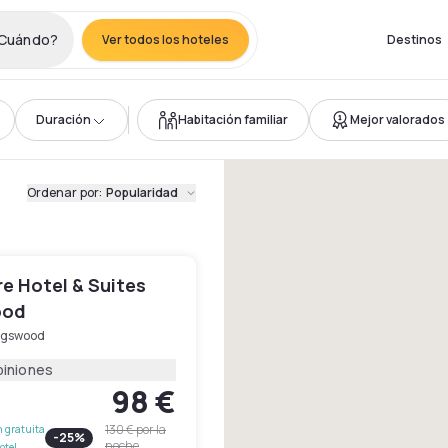
Cuándo?
Ver todos los hoteles
Destinos
Duración
Habitación familiar
Mejor valorados
Ordenar por
:
Popularidad
e Hotel & Suites
ood
ngswood
piniones
98 €
130 €
por la
 gratuita
-
25
%
noche
otel