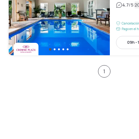
|
4.7
/5
2
Cancelación
Pago en el h
09h - 
1