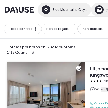
Dayuse
Blue Mountains City Council
¿
Todos los filtros
Hora de llegada
hora de salida
Hoteles por horas en Blue Mountains
City Council
:
3
Littomor
Kingsw
Ki
|
5
/5
4 O
Cancelación
Pago en el h