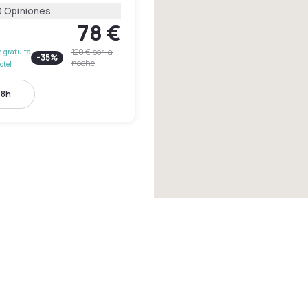
0 Opiniones
78 €
120 €
por la
 gratuita
-
35
%
noche
otel
18h