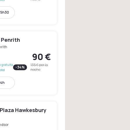
15h30
 Penrith
nrith
90 €
135 €
por la
 gratuita
-
34
%
noche
otel
14h
Plaza Hawkesbury
ndsor