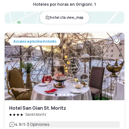
Hoteles por horas en Grigioni
:
1
hotel.cta.view_map
Acceso a piscina incluido
Hotel San Gian St. Moritz
Sankt Moritz
|
4.9
/5
3 Opiniones