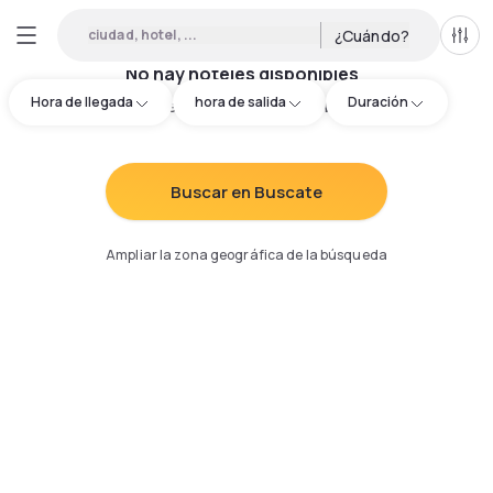
ciudad, hotel, ...
¿Cuándo?
Todo
No hay hoteles disponibles
Hora de llegada
hora de salida
Duración
Intenta redefinir los criterios de búsqueda
:
Buscar en Buscate
Ampliar la zona geográfica de la búsqueda